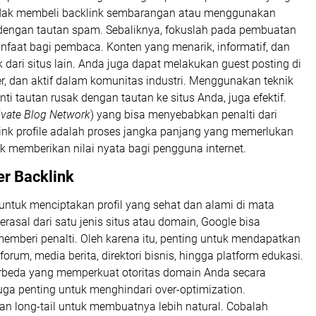
a tidak membeli backlink sembarangan atau menggunakan
dengan tautan spam. Sebaliknya, fokuslah pada pembuatan
nfaat bagi pembaca. Konten yang menarik, informatif, dan
k dari situs lain. Anda juga dapat melakukan guest posting di
ger, dan aktif dalam komunitas industri. Menggunakan teknik
ti tautan rusak dengan tautan ke situs Anda, juga efektif.
ivate Blog Network
) yang bisa menyebabkan penalti dari
nk profile adalah proses jangka panjang yang memerlukan
k memberikan nilai nyata bagi pengguna internet.
er Backlink
 untuk menciptakan profil yang sehat dan alami di mata
rasal dari satu jenis situs atau domain, Google bisa
beri penalti. Oleh karena itu, penting untuk mendapatkan
forum, media berita, direktori bisnis, hingga platform edukasi.
berbeda yang memperkuat otoritas domain Anda secara
 juga penting untuk menghindari over-optimization.
dan long-tail untuk membuatnya lebih natural. Cobalah