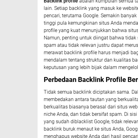
Backlink profile
adalah kumpulan semua tau
lain. Setiap backlink yang masuk ke websi
pencari, terutama Google. Semakin banyak 
tinggi pula kemungkinan situs Anda mendap
profile yang kuat menunjukkan bahwa situs
Namun, penting untuk diingat bahwa tidak s
spam atau tidak relevan justru dapat meru
merawat backlink profile harus menjadi ba
mendalam tentang struktur dan kualitas 
keputusan yang lebih bijak dalam mengelo
Perbedaan Backlink Profile Be
Tidak semua backlink diciptakan sama. Da
membedakan antara tautan yang berkualitas
berkualitas biasanya berasal dari situs we
niche Anda, dan tidak bersifat spam. Di sisi
yang sudah diblacklist Google, tidak relev
backlink buruk menaut ke situs Anda, Goog
menghapus website Anda dari hasil pencari