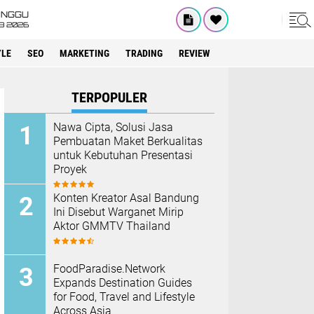
INGGU
8 2026
YLE
SEO
MARKETING
TRADING
REVIEW
TERPOPULER
Nawa Cipta, Solusi Jasa
Pembuatan Maket Berkualitas
untuk Kebutuhan Presentasi
Proyek
Konten Kreator Asal Bandung
Ini Disebut Warganet Mirip
Aktor GMMTV Thailand
FoodParadise.Network
Expands Destination Guides
for Food, Travel and Lifestyle
Across Asia