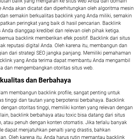
tan balik yang mengarah ke situs web Anda dari domain
te Anda akan dicatat dan diperhitungkan oleh algoritma mesin
dan semakin berkualitas backlink yang Anda miliki, semakin
atkan peringkat yang baik di hasil pencarian. Backlink
 Anda dianggap kredibel dan relevan oleh pihak ketiga.
emua backlink memberikan efek positif. Backlink dari situs
sak reputasi digital Anda. Oleh karena itu, membangun dan
gian dari strategi SEO jangka panjang. Memiliki pemahaman
backlink yang Anda terima dapat membantu Anda mengambil
la dan mengembangkan otoritas situs web.
rkualitas dan Berbahaya
lam membangun backlink profile, sangat penting untuk
 tinggi dan tautan yang berpotensi berbahaya. Backlink
b dengan otoritas tinggi, memiliki konten yang relevan dengan
 lain, backlink berbahaya atau toxic bisa datang dari situs
an, atau penuh dengan konten otomatis. Jika terlalu banyak
le dapat menjatuhkan penalti yang drastis, bahkan
an. Oleh karena itu, Anda harus rutin memantau backlink