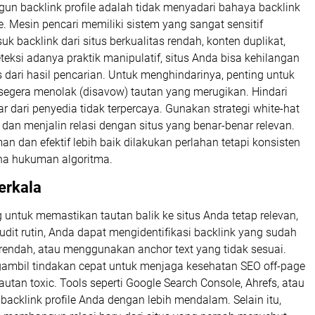
un backlink profile adalah tidak menyadari bahaya backlink
. Mesin pencari memiliki sistem yang sangat sensitif
k backlink dari situs berkualitas rendah, konten duplikat,
teksi adanya praktik manipulatif, situs Anda bisa kehilangan
s dari hasil pencarian. Untuk menghindarinya, penting untuk
 segera menolak (disavow) tautan yang merugikan. Hindari
 dari penyedia tidak terpercaya. Gunakan strategi white-hat
an menjalin relasi dengan situs yang benar-benar relevan.
n dan efektif lebih baik dilakukan perlahan tetapi konsisten
ena hukuman algoritma.
erkala
g untuk memastikan tautan balik ke situs Anda tetap relevan,
udit rutin, Anda dapat mengidentifikasi backlink yang sudah
as rendah, atau menggunakan anchor text yang tidak sesuai.
ambil tindakan cepat untuk menjaga kesehatan SEO off-page
tan toxic. Tools seperti Google Search Console, Ahrefs, atau
acklink profile Anda dengan lebih mendalam. Selain itu,