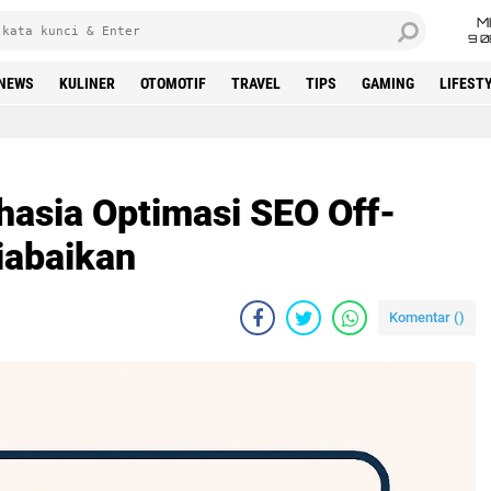
M
9 0
NEWS
KULINER
OTOMOTIF
TRAVEL
TIPS
GAMING
LIFEST
ahasia Optimasi SEO Off-
iabaikan
Komentar (
)