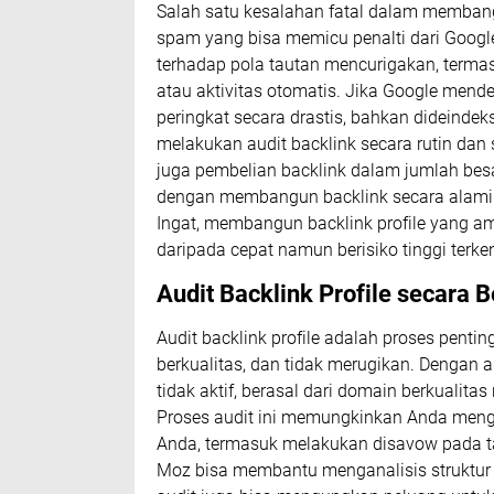
Salah satu kesalahan fatal dalam membang
spam yang bisa memicu penalti dari Google
terhadap pola tautan mencurigakan, termasu
atau aktivitas otomatis. Jika Google mende
peringkat secara drastis, bahkan dideindek
melakukan audit backlink secara rutin dan
juga pembelian backlink dalam jumlah besar
dengan membangun backlink secara alami d
Ingat, membangun backlink profile yang ama
daripada cepat namun berisiko tinggi terk
Audit Backlink Profile secara B
Audit backlink profile adalah proses pentin
berkualitas, dan tidak merugikan. Dengan a
tidak aktif, berasal dari domain berkualit
Proses audit ini memungkinkan Anda meng
Anda, termasuk melakukan disavow pada tau
Moz bisa membantu menganalisis struktur b