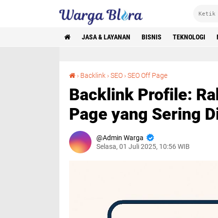
JASA & LAYANAN
BISNIS
TEKNOLOGI
Backlink Profile: Rahasia Optimasi SEO Off-Page yang Sering Diabaikan
›
Backlink
›
SEO
›
SEO Off Page
Backlink Profile: R
Page yang Sering D
Admin Warga
Selasa, 01 Juli 2025, 10:56 WIB