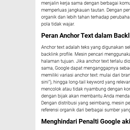
menjalin kerja sama dengan berbagai komun
memperluas jangkauan tautan. Dengan pend
organik dan lebih tahan terhadap perubah
pola tidak wajar.
Peran Anchor Text dalam Backli
Anchor text adalah teks yang digunakan se
backlink profile. Mesin pencari mengguna
halaman tujuan. Jika anchor text terlalu
sama, Google dapat menganggapnya sebagai 
memiliki variasi anchor text: mulai dari br
sini"), hingga long-tail keyword yang relev
mencolok atau tidak nyambung dengan kont
dengan bijak akan membantu Anda mendapatk
Dengan distribusi yang seimbang, mesin pe
referensi organik dari berbagai sumber yang
Menghindari Penalti Google ak