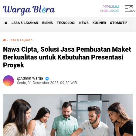
MINGGU
9 08 2026
JASA & LAYANAN
BISNIS
TEKNOLOGI
NEWS
KULINER
OTOMOTIF
TR
›
Jasa & Layanan
Nawa Cipta, Solusi Jasa Pembuatan Maket Berkualitas untuk Kebutuhan Presentasi Proyek
Nawa Cipta, Solusi Jasa Pembuatan Maket
Berkualitas untuk Kebutuhan Presentasi
Proyek
Admin Warga
Senin, 01 Desember 2025, 09:20 WIB