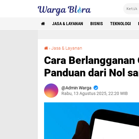
JASA & LAYANAN
BISNIS
TEKNOLOGI
Cara Berlangganan OnlyFans di Indonesia: Panduan dari Nol sampai Bisa Nonton
›
Jasa & Layanan
Cara Berlangganan 
Panduan dari Nol s
Admin Warga
Rabu, 13 Agustus 2025, 22:20 WIB