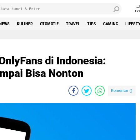
J
7 
NEWS
KULINER
OTOMOTIF
TRAVEL
TIPS
GAMING
LIFEST
OnlyFans di Indonesia:
ampai Bisa Nonton
Komentar (
)