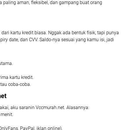
ara paling aman, fleksibel, dan gampang buat orang
al dari kartu kredit biasa. Nggak ada bentuk fisik, tapi punya
piry date, dan CVV. Saldo-nya sesuai yang kamu isi, jadi
utama.
ima kartu kredit.
tau coba-coba.
et
akai, aku saranin Vccmurah.net. Alasannya:
 menit.
nlyFans, PayPal, iklan online).