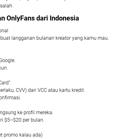
salah.
 OnlyFans dari Indonesia
onal
p buat langganan bulanan kreator yang kamu mau.
 Google.
kun.
Card”.
rlaku, CVV) dari VCC atau kartu kredit.
onfirmasi.
angsung ke profil mereka.
ri $5–$20 per bulan.
et promo kalau ada)