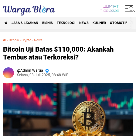
JUM'AT
7 08 2026
JASA & LAYANAN
BISNIS
TEKNOLOGI
NEWS
KULINER
OTOMOTIF
TR
›
Bitcoin
›
Crypto
›
News
Bitcoin Uji Batas $110,000: Akankah Tembus atau Terkoreksi?
Bitcoin Uji Batas $110,000: Akankah
Tembus atau Terkoreksi?
Admin Warga
Selasa, 08 Juli 2025, 08:48 WIB