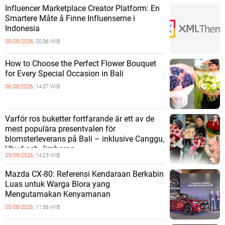
Influencer Marketplace Creator Platform: En
Smartere Måte å Finne Influenserne i
Indonesia
08/08/2026,
00:36 WIB
How to Choose the Perfect Flower Bouquet
for Every Special Occasion in Bali
06/08/2026,
14:37 WIB
Varför ros buketter fortfarande är ett av de
mest populära presentvalen för
blomsterleverans på Bali – inklusive Canggu,
Ubud och Jimbaran
05/08/2026,
14:23 WIB
Mazda CX-80: Referensi Kendaraan Berkabin
Luas untuk Warga Blora yang
Mengutamakan Kenyamanan
05/08/2026,
11:56 WIB