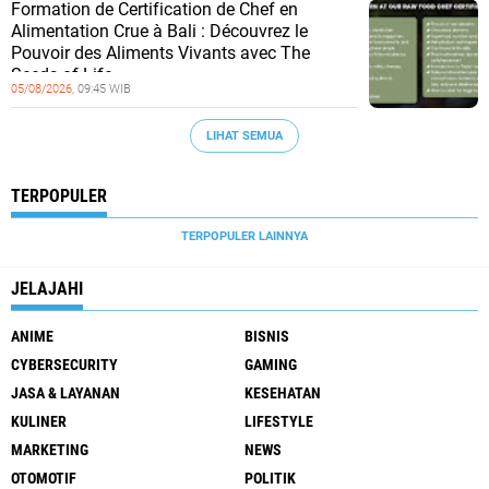
Formation de Certification de Chef en
Alimentation Crue à Bali : Découvrez le
Pouvoir des Aliments Vivants avec The
Seeds of Life
05/08/2026,
09:45 WIB
LIHAT SEMUA
TERPOPULER
TERPOPULER LAINNYA
JELAJAHI
ANIME
BISNIS
CYBERSECURITY
GAMING
JASA & LAYANAN
KESEHATAN
KULINER
LIFESTYLE
MARKETING
NEWS
OTOMOTIF
POLITIK