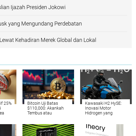
slian Ijazah Presiden Jokowi
 Musk yang Mengundang Perdebatan
 Lewat Kehadiran Merek Global dan Lokal
if 25%
Bitcoin Uji Batas
Kawasaki H2 HySE:
i
$110,000: Akankah
Inovasi Motor
ea
Tembus atau
Hidrogen yang
Terkoreksi?
Menantang Tren
Elektrifikasi