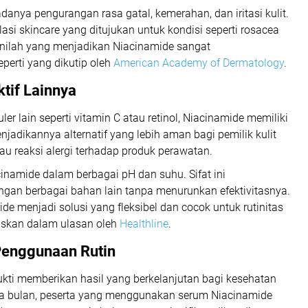
adanya pengurangan rasa gatal, kemerahan, dan iritasi kulit.
si skincare yang ditujukan untuk kondisi seperti rosacea
i inilah yang menjadikan Niacinamide sangat
eperti yang dikutip oleh
American Academy of Dermatology
.
tif Lainnya
r lain seperti vitamin C atau retinol, Niacinamide memiliki
menjadikannya alternatif yang lebih aman bagi pemilik kulit
au reaksi alergi terhadap produk perawatan.
inamide dalam berbagai pH dan suhu. Sifat ini
an berbagai bahan lain tanpa menurunkan efektivitasnya.
e menjadi solusi yang fleksibel dan cocok untuk rutinitas
laskan dalam ulasan oleh
Healthline
.
Penggunaan Rutin
kti memberikan hasil yang berkelanjutan bagi kesehatan
tiga bulan, peserta yang menggunakan serum Niacinamide