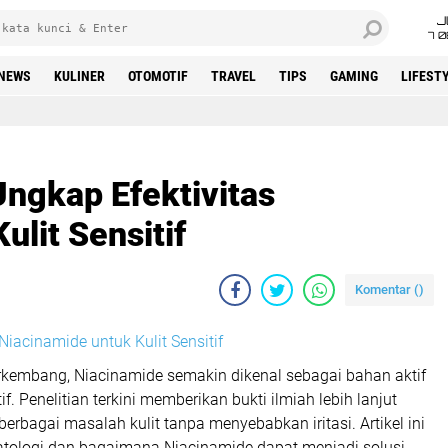
J
7 
NEWS
KULINER
OTOMOTIF
TRAVEL
TIPS
GAMING
LIFEST
Ungkap Efektivitas
ulit Sensitif
Komentar (
)
erkembang, Niacinamide semakin dikenal sebagai bahan aktif
if. Penelitian terkini memberikan bukti ilmiah lebih lanjut
rbagai masalah kulit tanpa menyebabkan iritasi. Artikel ini
atologi dan bagaimana Niacinamide dapat menjadi solusi