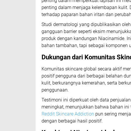
penting dalam memperkuat lapisan ini mela
penting dalam menjaga kelembapan kulit. De
terhadap paparan bahan iritan dan peruba
Studi dermatologi yang dipublikasikan ole
gangguan barrier seperti eksim menunjukka
produk dengan kandungan Niacinamide. I
bahan tambahan, tapi sebagai komponen ut
Dukungan dari Komunitas Skin
Komunitas skincare global secara aktif 
positif pengguna dari berbagai belahan d
kulit, berkurangnya kemerahan, serta ber
penggunaan.
Testimoni ini diperkuat oleh data penjual
meningkat, menunjukkan bahwa bahan ini te
Reddit Skincare Addiction
pun sering menja
dengan berbagai hasil positif.