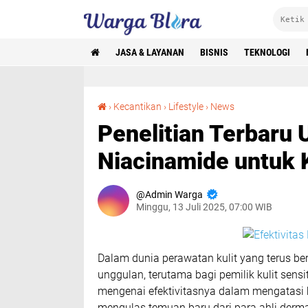
JASA & LAYANAN
BISNIS
TEKNOLOGI
Penelitian Terbaru Ungkap Efektivitas Niacinamide untuk Kulit Sensitif
›
Kecantikan
›
Lifestyle
›
News
Penelitian Terbaru 
Niacinamide untuk K
Admin Warga
Minggu, 13 Juli 2025, 07:00 WIB
Dalam dunia perawatan kulit yang terus b
unggulan, terutama bagi pemilik kulit sensit
mengenai efektivitasnya dalam mengatasi be
mengulas temuan baru dari para ahli derm