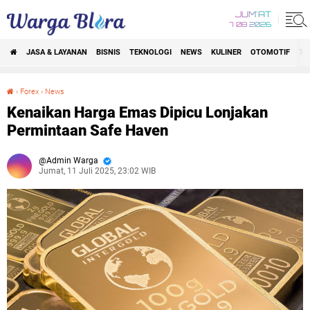
JUM'AT
7 08 2026
JASA & LAYANAN
BISNIS
TEKNOLOGI
NEWS
KULINER
OTOMOTIF
TR
›
Forex
›
News
Kenaikan Harga Emas Dipicu Lonjakan Permintaan Safe Haven
Kenaikan Harga Emas Dipicu Lonjakan
Permintaan Safe Haven
Admin Warga
Jumat, 11 Juli 2025, 23:02 WIB