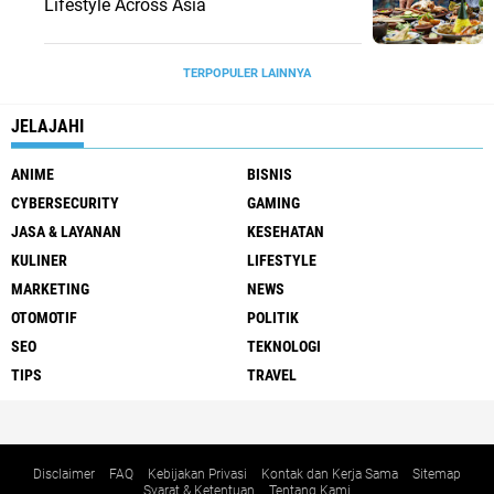
Lifestyle Across Asia
TERPOPULER LAINNYA
JELAJAHI
ANIME
BISNIS
CYBERSECURITY
GAMING
JASA & LAYANAN
KESEHATAN
KULINER
LIFESTYLE
MARKETING
NEWS
OTOMOTIF
POLITIK
SEO
TEKNOLOGI
TIPS
TRAVEL
Disclaimer
FAQ
Kebijakan Privasi
Kontak dan Kerja Sama
Sitemap
Syarat & Ketentuan
Tentang Kami