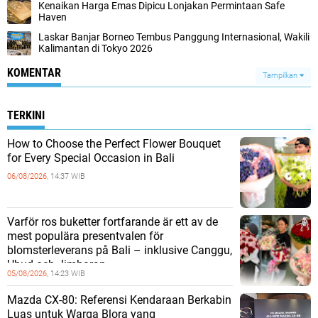
Kenaikan Harga Emas Dipicu Lonjakan Permintaan Safe
Haven
Laskar Banjar Borneo Tembus Panggung Internasional, Wakili
Kalimantan di Tokyo 2026
KOMENTAR
Tampilkan
TERKINI
How to Choose the Perfect Flower Bouquet
for Every Special Occasion in Bali
06/08/2026,
14:37 WIB
Varför ros buketter fortfarande är ett av de
mest populära presentvalen för
blomsterleverans på Bali – inklusive Canggu,
Ubud och Jimbaran
05/08/2026,
14:23 WIB
Mazda CX-80: Referensi Kendaraan Berkabin
Luas untuk Warga Blora yang