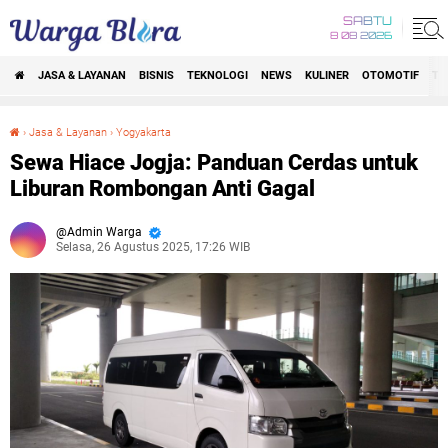
SABTU
8 08 2026
JASA & LAYANAN
BISNIS
TEKNOLOGI
NEWS
KULINER
OTOMOTIF
TR
›
Jasa & Layanan
›
Yogyakarta
Sewa Hiace Jogja: Panduan Cerdas untuk Liburan Rombongan Anti Gagal
Sewa Hiace Jogja: Panduan Cerdas untuk
Liburan Rombongan Anti Gagal
Admin Warga
Selasa, 26 Agustus 2025, 17:26 WIB