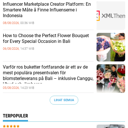
Influencer Marketplace Creator Platform: En
Smartere Måte å Finne Influenserne i
Indonesia
08/08/2026,
00:36 WIB
How to Choose the Perfect Flower Bouquet
for Every Special Occasion in Bali
06/08/2026,
14:37 WIB
Varför ros buketter fortfarande är ett av de
mest populära presentvalen för
blomsterleverans på Bali – inklusive Canggu,
Ubud och Jimbaran
05/08/2026,
14:23 WIB
LIHAT SEMUA
TERPOPULER