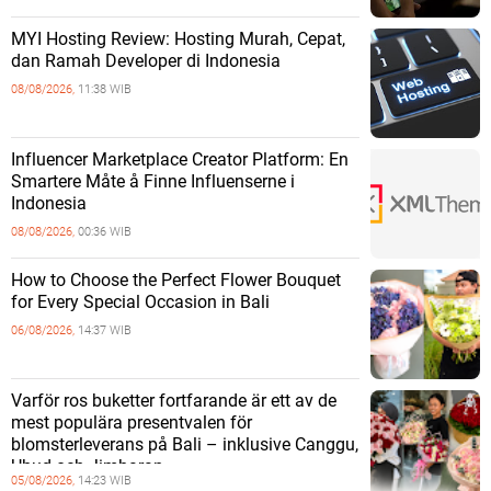
MYI Hosting Review: Hosting Murah, Cepat,
dan Ramah Developer di Indonesia
08/08/2026,
11:38 WIB
Influencer Marketplace Creator Platform: En
Smartere Måte å Finne Influenserne i
Indonesia
08/08/2026,
00:36 WIB
How to Choose the Perfect Flower Bouquet
for Every Special Occasion in Bali
06/08/2026,
14:37 WIB
Varför ros buketter fortfarande är ett av de
mest populära presentvalen för
blomsterleverans på Bali – inklusive Canggu,
Ubud och Jimbaran
05/08/2026,
14:23 WIB