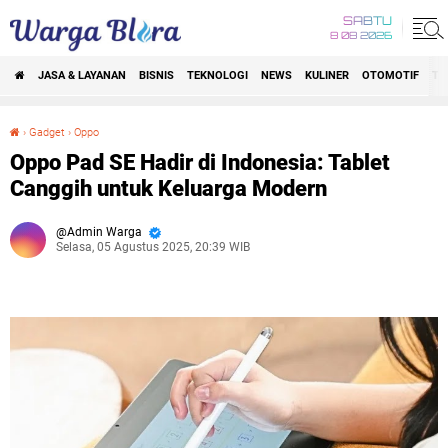
SABTU
8 08 2026
JASA & LAYANAN
BISNIS
TEKNOLOGI
NEWS
KULINER
OTOMOTIF
TR
›
Gadget
›
Oppo
Oppo Pad SE Hadir di Indonesia: Tablet Canggih untuk Keluarga Modern
Oppo Pad SE Hadir di Indonesia: Tablet
Canggih untuk Keluarga Modern
Admin Warga
Selasa, 05 Agustus 2025, 20:39 WIB