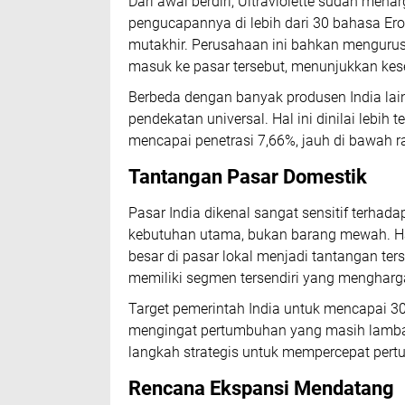
Dari awal berdiri, Ultraviolette sudah mena
pengucapannya di lebih dari 30 bahasa Ero
mutakhir. Perusahaan ini bahkan mengurus
masuk ke pasar tersebut, menunjukkan ke
Berbeda dengan banyak produsen India lain
pendekatan universal. Hal ini dinilai lebih 
mencapai penetrasi 7,66%, jauh di bawah ra
Tantangan Pasar Domestik
Pasar India dikenal sangat sensitif terha
kebutuhan utama, bukan barang mewah. H
besar di pasar lokal menjadi tantangan ters
memiliki segmen tersendiri yang mengharga
Target pemerintah India untuk mencapai 30%
mengingat pertumbuhan yang masih lambat.
langkah strategis untuk mempercepat pert
Rencana Ekspansi Mendatang