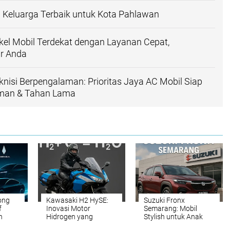
il Keluarga Terbaik untuk Kota Pahlawan
l Mobil Terdekat dengan Layanan Cepat,
ar Anda
nisi Berpengalaman: Prioritas Jaya AC Mobil Siap
aman & Tahan Lama
ong
Kawasaki H2 HySE:
Suzuki Fronx
f
Inovasi Motor
Semarang: Mobil
n
Hidrogen yang
Stylish untuk Anak
an
Menantang Tren
Muda dan Keluarga