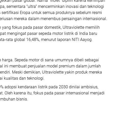
rgetkan pasar global. Nama “violet” dipilih karena kemiripan
pa, sementara “ultra” mencerminkan inovasi dan teknologi
 sertifikasi Eropa untuk semua produknya sebelum resmi
seriusan mereka dalam menembus persaingan internasional.
 yang fokus pada pasar domestik, Ultraviolette memilih
tepat mengingat pasar sepeda motor listrik di India baru
ta-rata global 16,48%, menurut laporan NITI Aayog.
dap harga. Sepeda motor di sana umumnya dibeli sebagai
al ini membuat penjualan model premium dalam jumlah
endiri. Meski demikian, Ultraviolette yakin produk mereka
i kualitas dan teknologi.
 adopsi kendaraan listrik pada 2030 dinilai ambisius,
 Oleh karena itu, fokus pada pasar internasional menjadi
umbuhan bisnis.