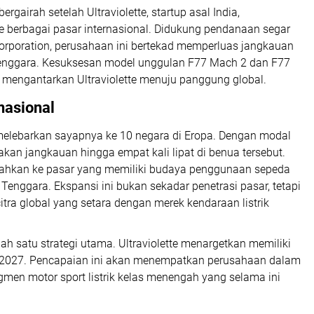
ergairah setelah Ultraviolette, startup asal India,
 berbagai pasar internasional. Didukung pendanaan segar
Corporation, perusahaan ini bertekad memperluas jangkauan
 Tenggara. Kesuksesan model unggulan F77 Mach 2 dan F77
ng mengantarkan Ultraviolette menuju panggung global.
nasional
 melebarkan sayapnya ke 10 negara di Eropa. Dengan modal
akan jangkauan hingga empat kali lipat di benua tersebut.
iarahkan ke pasar yang memiliki budaya penggunaan sepeda
 Tenggara. Ekspansi ini bukan sekadar penetrasi pasar, tetapi
tra global yang setara dengan merek kendaraan listrik
h satu strategi utama. Ultraviolette menargetkan memiliki
al 2027. Pencapaian ini akan menempatkan perusahaan dalam
segmen motor sport listrik kelas menengah yang selama ini