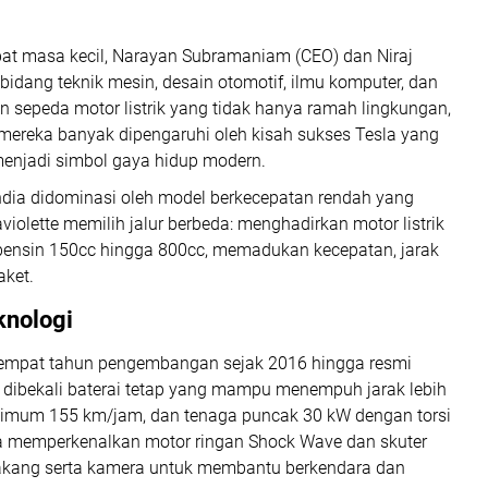
habat masa kecil, Narayan Subramaniam (CEO) dan Niraj
bidang teknik mesin, desain otomotif, ilmu komputer, dan
n sepeda motor listrik yang tidak hanya ramah lingkungan,
si mereka banyak dipengaruhi oleh kisah sukses Tesla yang
 menjadi simbol gaya hidup modern.
India didominasi oleh model berkecepatan rendah yang
violette memilih jalur berbeda: menghadirkan motor listrik
ensin 150cc hingga 800cc, memadukan kecepatan, jarak
aket.
knologi
empat tahun pengembangan sejak 2016 hingga resmi
 dibekali baterai tetap yang mampu menempuh jarak lebih
ksimum 155 km/jam, dan tenaga puncak 30 kW dengan torsi
juga memperkenalkan motor ringan Shock Wave dan skuter
lakang serta kamera untuk membantu berkendara dan