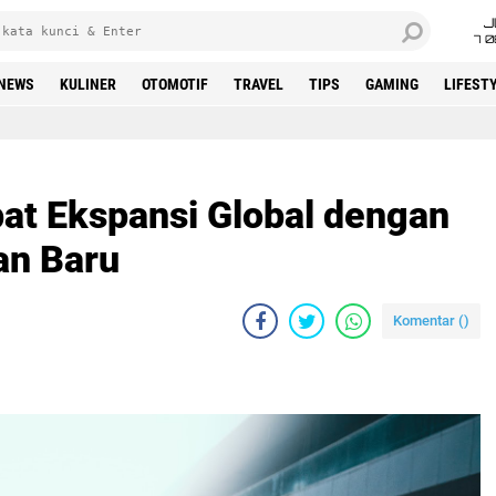
J
7 
NEWS
KULINER
OTOMOTIF
TRAVEL
TIPS
GAMING
LIFEST
pat Ekspansi Global dengan
n Baru
Komentar (
)