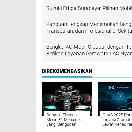
Suzuki Ertiga Surabaya: Pilihan Mob
Panduan Lengkap Menemukan Bengke
Transparan, dan Profesional di Sekit
Bengkel AC Mobil Cibubur dengan Tek
Berikan Layanan Perawatan AC Ny
DIREKOMENDASIKAN
Rahasia Efisiensi
GIIAS 2025 Dor
Mesin F1 Mercedes
Inovasi Otomoti
yang Mengubah
Lewat Kehadira
Dunia Otomotif
Merek Global d