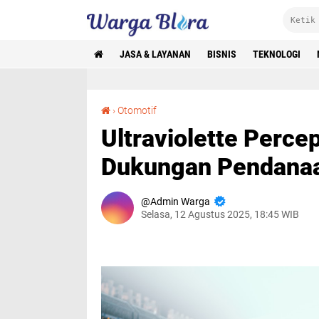
JASA & LAYANAN
BISNIS
TEKNOLOGI
Ultraviolette Percepat Ekspansi Global dengan Dukungan Pendanaan Baru
›
Otomotif
Ultraviolette Perce
Dukungan Pendanaa
Admin Warga
Selasa, 12 Agustus 2025, 18:45 WIB