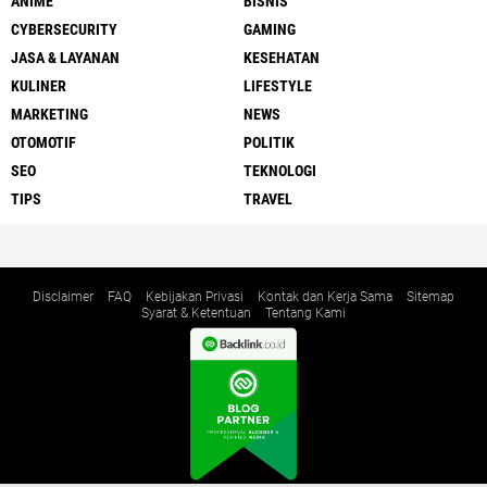
ANIME
BISNIS
CYBERSECURITY
GAMING
JASA & LAYANAN
KESEHATAN
KULINER
LIFESTYLE
MARKETING
NEWS
OTOMOTIF
POLITIK
SEO
TEKNOLOGI
TIPS
TRAVEL
Disclaimer
FAQ
Kebijakan Privasi
Kontak dan Kerja Sama
Sitemap
Syarat & Ketentuan
Tentang Kami