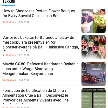
TERKINI
How to Choose the Perfect Flower Bouquet
for Every Special Occasion in Bali
06/08/2026,
14:37 WIB
Varför ros buketter fortfarande är ett av de
mest populära presentvalen för
blomsterleverans på Bali – inklusive Canggu,
Ubud och Jimbaran
05/08/2026,
14:23 WIB
Mazda CX-80: Referensi Kendaraan Berkabin
Luas untuk Warga Blora yang
Mengutamakan Kenyamanan
05/08/2026,
11:56 WIB
Formation de Certification de Chef en
Alimentation Crue à Bali : Découvrez le
Pouvoir des Aliments Vivants avec The
Seeds of Life