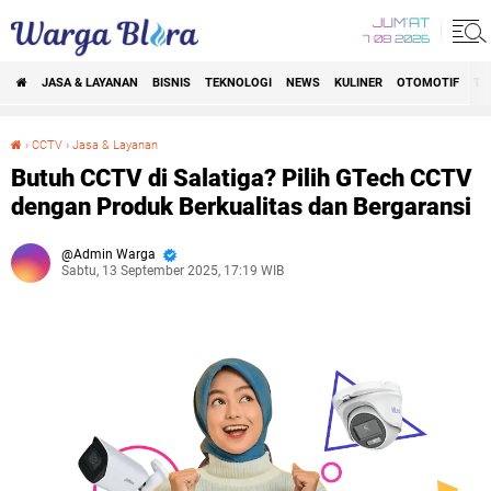
JUM'AT
7 08 2026
JASA & LAYANAN
BISNIS
TEKNOLOGI
NEWS
KULINER
OTOMOTIF
TR
›
CCTV
›
Jasa & Layanan
Butuh CCTV di Salatiga? Pilih GTech CCTV dengan Produk Berkualitas dan Bergaransi
Butuh CCTV di Salatiga? Pilih GTech CCTV
dengan Produk Berkualitas dan Bergaransi
Admin Warga
Sabtu, 13 September 2025, 17:19 WIB