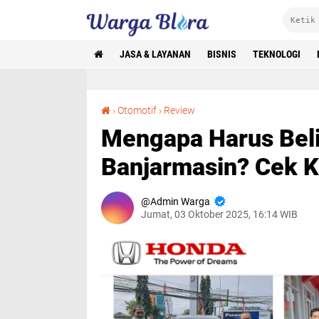
JASA & LAYANAN
BISNIS
TEKNOLOGI
Mengapa Harus Beli di Honda Trio Motor Banjarmasin? Cek Keunggulannya
›
Otomotif
›
Review
Mengapa Harus Beli
Banjarmasin? Cek 
Admin Warga
Jumat, 03 Oktober 2025, 16:14 WIB