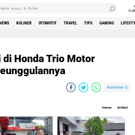
6 0
NEWS
KULINER
OTOMOTIF
TRAVEL
TIPS
GAMING
LIFEST
 di Honda Trio Motor
Keunggulannya
Komentar (
)