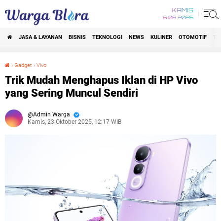
KAMIS
6 08 2026
JASA & LAYANAN
BISNIS
TEKNOLOGI
NEWS
KULINER
OTOMOTIF
TR
›
Gadget
›
Vivo
Trik Mudah Menghapus Iklan di HP Vivo yang Sering Muncul Sendiri
Trik Mudah Menghapus Iklan di HP Vivo
yang Sering Muncul Sendiri
Admin Warga
Kamis, 23 Oktober 2025, 12:17 WIB