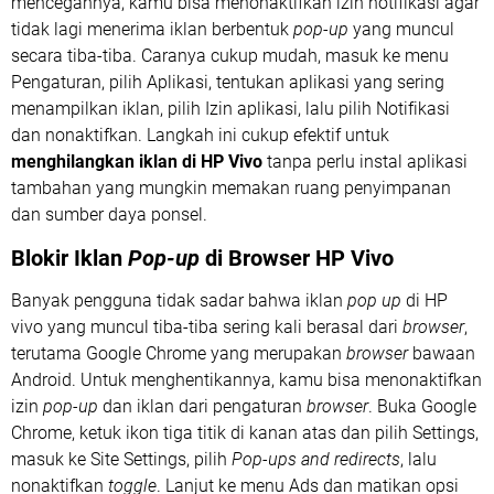
mencegahnya, kamu bisa menonaktifkan izin notifikasi agar
tidak lagi menerima iklan berbentuk
pop-up
yang muncul
secara tiba-tiba. Caranya cukup mudah, masuk ke menu
Pengaturan, pilih Aplikasi, tentukan aplikasi yang sering
menampilkan iklan, pilih Izin aplikasi, lalu pilih Notifikasi
dan nonaktifkan. Langkah ini cukup efektif untuk
menghilangkan iklan di HP Vivo
tanpa perlu instal aplikasi
tambahan yang mungkin memakan ruang penyimpanan
dan sumber daya ponsel.
Blokir Iklan
Pop-up
di Browser HP Vivo
Banyak pengguna tidak sadar bahwa iklan
pop up
di HP
vivo yang muncul tiba-tiba sering kali berasal dari
browser
,
terutama Google Chrome yang merupakan
browser
bawaan
Android. Untuk menghentikannya, kamu bisa menonaktifkan
izin
pop-up
dan iklan dari pengaturan
browser
. Buka Google
Chrome, ketuk ikon tiga titik di kanan atas dan pilih Settings,
masuk ke Site Settings, pilih
Pop-ups and redirects
, lalu
nonaktifkan
toggle
. Lanjut ke menu Ads dan matikan opsi