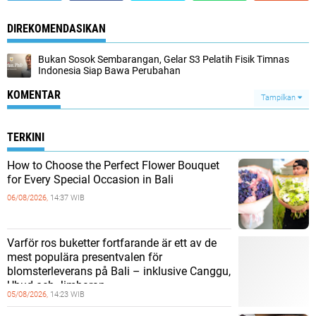
DIREKOMENDASIKAN
Bukan Sosok Sembarangan, Gelar S3 Pelatih Fisik Timnas
Indonesia Siap Bawa Perubahan
KOMENTAR
Tampilkan
TERKINI
How to Choose the Perfect Flower Bouquet
for Every Special Occasion in Bali
06/08/2026,
14:37 WIB
Varför ros buketter fortfarande är ett av de
mest populära presentvalen för
blomsterleverans på Bali – inklusive Canggu,
Ubud och Jimbaran
05/08/2026,
14:23 WIB