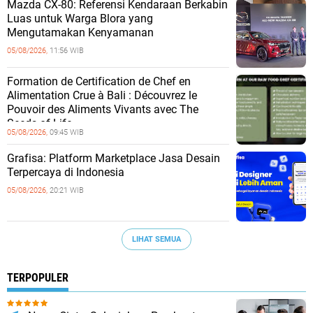
Mazda CX-80: Referensi Kendaraan Berkabin
Luas untuk Warga Blora yang
Mengutamakan Kenyamanan
05/08/2026,
11:56 WIB
Formation de Certification de Chef en
Alimentation Crue à Bali : Découvrez le
Pouvoir des Aliments Vivants avec The
Seeds of Life
05/08/2026,
09:45 WIB
Grafisa: Platform Marketplace Jasa Desain
Terpercaya di Indonesia
05/08/2026,
20:21 WIB
LIHAT SEMUA
TERPOPULER