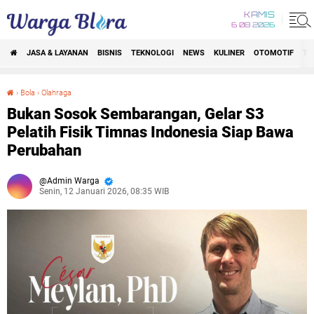
KAMIS
6 08 2026
JASA & LAYANAN
BISNIS
TEKNOLOGI
NEWS
KULINER
OTOMOTIF
TR
›
Bola
›
Olahraga
Bukan Sosok Sembarangan, Gelar S3 Pelatih Fisik Timnas Indonesia Siap Bawa Perubahan
Bukan Sosok Sembarangan, Gelar S3
Pelatih Fisik Timnas Indonesia Siap Bawa
Perubahan
Admin Warga
Senin, 12 Januari 2026, 08:35 WIB