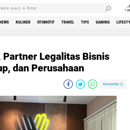
J
7 
NEWS
KULINER
OTOMOTIF
TRAVEL
TIPS
GAMING
LIFEST
 Partner Legalitas Bisnis
up, dan Perusahaan
Komentar (
)