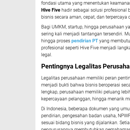
fondasi utama yang menentukan keamanan, 
Hive Five
hadir sebagai solusi profesional
bisnis secara aman, cepat, dan terpercaya d
Bagi UMKM, startup, hingga perusahaan y
sering kali menjadi tantangan tersendiri. 
hingga proses
pendirian PT
yang membutuhk
profesional seperti
Hive Five
menjadi langka
legal.
Pentingnya Legalitas Perusah
Legalitas perusahaan memiliki peran pen
menjadi bukti bahwa bisnis beroperasi seca
lengkap, perusahaan memiliki peluang leb
kepercayaan pelanggan, hingga menarik min
Di Indonesia, beberapa dokumen yang umu
pendirian, pengesahan badan usaha, NPWP
sesuai bidang bisnis yang dijalankan. Set
pengurusannya membutuhkan pemahaman 