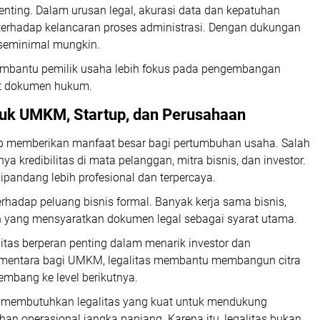
enting. Dalam urusan legal, akurasi data dan kepatuhan
terhadap kelancaran proses administrasi. Dengan dukungan
n seminimal mungkin.
membantu pemilik usaha lebih fokus pada pengembangan
ait dokumen hukum.
tuk UMKM, Startup, dan Perusahaan
ap memberikan manfaat besar bagi pertumbuhan usaha. Salah
kredibilitas di mata pelanggan, mitra bisnis, dan investor.
pandang lebih profesional dan terpercaya.
erhadap peluang bisnis formal. Banyak kerja sama bisnis,
an yang mensyaratkan dokumen legal sebagai syarat utama.
litas berperan penting dalam menarik investor dan
ementara bagi UMKM, legalitas membantu membangun citra
embang ke level berikutnya.
membutuhkan legalitas yang kuat untuk mendukung
an operasional jangka panjang. Karena itu, legalitas bukan