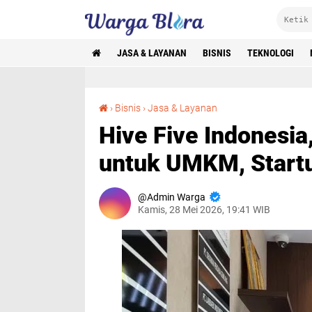
JASA & LAYANAN
BISNIS
TEKNOLOGI
Hive Five Indonesia, Partner Legalitas Bisnis untuk UMKM, Startup, dan Perusahaan
›
Bisnis
›
Jasa & Layanan
Hive Five Indonesia,
untuk UMKM, Start
Admin Warga
Kamis, 28 Mei 2026, 19:41 WIB