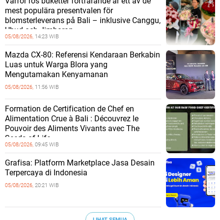
Varför ros buketter fortfarande är ett av de
mest populära presentvalen för
blomsterleverans på Bali – inklusive Canggu,
Ubud och Jimbaran
05/08/2026,
14:23 WIB
Mazda CX-80: Referensi Kendaraan Berkabin
Luas untuk Warga Blora yang
Mengutamakan Kenyamanan
05/08/2026,
11:56 WIB
Formation de Certification de Chef en
Alimentation Crue à Bali : Découvrez le
Pouvoir des Aliments Vivants avec The
Seeds of Life
05/08/2026,
09:45 WIB
Grafisa: Platform Marketplace Jasa Desain
Terpercaya di Indonesia
05/08/2026,
20:21 WIB
LIHAT SEMUA