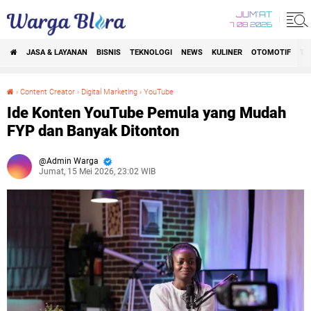
JUM'AT
7 08 2026
JASA & LAYANAN
BISNIS
TEKNOLOGI
NEWS
KULINER
OTOMOTIF
TR
›
Content Creator
›
Digital Marketing
›
YouTube
Ide Konten YouTube Pemula yang Mudah FYP dan Banyak Ditonton
Ide Konten YouTube Pemula yang Mudah
FYP dan Banyak Ditonton
Admin Warga
Jumat, 15 Mei 2026, 23:02 WIB