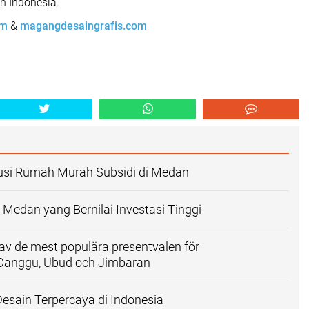
uh Indonesia.
om
&
magangdesaingrafis.com
si Rumah Murah Subsidi di Medan
Medan yang Bernilai Investasi Tinggi
t av de mest populära presentvalen för
e Canggu, Ubud och Jimbaran
Desain Terpercaya di Indonesia