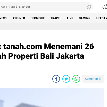
J
7 
NEWS
KULINER
OTOMOTIF
TRAVEL
TIPS
GAMING
LIFEST
x tanah.com Menemani 26
ah Properti Bali Jakarta
Komentar (
)