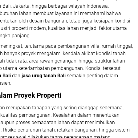
i Bali, Jakarta, hingga berbagai wilayah Indonesia.
butuhan lahan membuat layanan ini memahami bahwa
ntukan oleh desain bangunan, tetapi juga kesiapan kondisi
ustri properti modern, kualitas lahan menjadi faktor utama
angka panjang.
s meningkat, terutama pada pembangunan villa, rumah tinggal,
ih banyak proyek mengalami kendala akibat kondisi tanah
 tidak rata, area rawan genangan, hingga struktur lahan
ab utama keterlambatan pembangunan. Kondisi tersebut
 Bali
dan
jasa urug tanah Bali
semakin penting dalam
isien.
lam Proyek Properti
ahan merupakan tahapan yang sering dianggap sederhana,
p kualitas pembangunan. Kesalahan dalam menentukan
, maupun proses pemadatan lahan dapat menimbulkan
. Risiko penurunan tanah, retakan bangunan, hingga sistem
 proses awal dilakukan tanpa perencanaan matang.