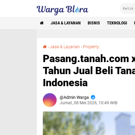
JASA & LAYANAN
BISNIS
TEKNOLOGI
Pasang.tanah.com x tanah.com Menemani 26 Tahun Jual Beli Tanah Properti Bali Jakarta Indonesia
›
Jasa & Layanan
›
Property
Pasang.tanah.com 
Tahun Jual Beli Tan
Indonesia
Admin Warga
Jumat, 08 Mei 2026, 10:49 WIB