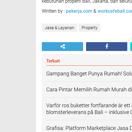
kebutuhan properti Bali, Jakarta, dan selur
Written by :
pekerja.com
&
workcafebali.c
Jasa & Layanan
Property
Terkait
Gampang Banget Punya Rumah! Solu
Cara Pintar Memilih Rumah Murah di 
Varför ros buketter fortfarande är et
blomsterleverans på Bali – inklusiv
Grafisa: Platform Marketplace Jasa 