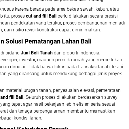
k khusus karena berada pada area bekas sawah, kebun, atau
b itu, proses
cut and fill Bali
perlu dilakukan secara presisi
engan pendekatan yang terukur, proses pembangunan menjadi
n, dan risiko revisi konstruksi dapat diminimalkan.
n Solusi Pematangan Lahan Bali
 di bidang
Jual Beli Tanah
dan properti Indonesia,
eloper, investor, maupun pemilik rumah yang memerlukan
an dimulai. Tidak hanya fokus pada transaksi tanah, tetapi
an yang dirancang untuk mendukung berbagai jenis proyek
n material urugan tanah, penyesuaian elevasi, pemerataan
and fill Bali
. Seluruh proses dilakukan berdasarkan survey
ang tepat agar hasil pekerjaan lebih efisien serta sesuai
 berat dan tenaga berpengalaman membantu memastikan
rbagai kondisi lahan.