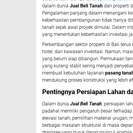
dalam dunia
Jual Beli Tanah
dan properti d
Pengalaman panjang dalam menangani ke
keberhasilan pembangunan tidak hanya dite
tanah sejak awal proyek dimulai. Dalam ind
yang menentukan keberhasilan investasi j
Perkembangan sektor properti di Bali teru
hotel, dan kawasan investasi. Namun, mas
yang belum siap dibangun. Permukaan tanah
yang kurang stabil sering menjadi penyeb
membuat kebutuhan layanan
pasang tanah
mendukung proses konstruksi yang lebih ef
Pentingnya Persiapan Lahan da
Dalam dunia
Jual Beli Tanah
, persiapan l
padahal memiliki pengaruh besar terhada
elevasi tanah, pemilihan material urugan
berbagai masalah struktural di masa depan
drainase yang buruk dapat muncul apabila