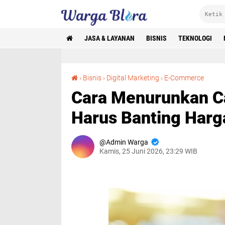
JASA & LAYANAN
BISNIS
TEKNOLOGI
Cara Menurunkan Cart Abandonment Tanpa Harus Banting Harga
›
Bisnis
›
Digital Marketing
›
E-Commerce
Cara Menurunkan C
Harus Banting Harg
Admin Warga
Kamis, 25 Juni 2026, 23:29 WIB