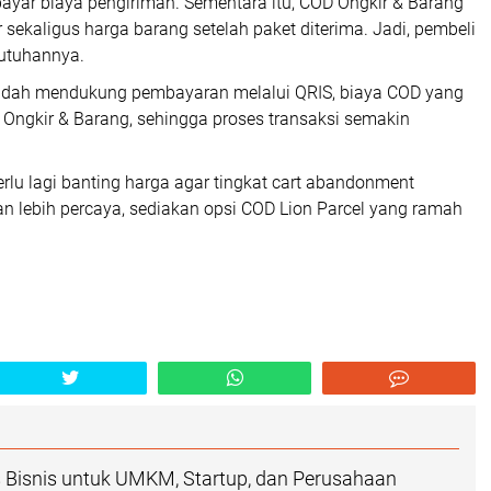
yar biaya pengiriman. Sementara itu, COD Ongkir & Barang
kaligus harga barang setelah paket diterima. Jadi, pembeli
butuhannya.
a sudah mendukung pembayaran melalui QRIS, biaya COD yang
D Ongkir & Barang, sehingga proses transaksi semakin
rlu lagi banting harga agar tingkat cart abandonment
an lebih percaya, sediakan opsi COD Lion Parcel yang ramah
as Bisnis untuk UMKM, Startup, dan Perusahaan