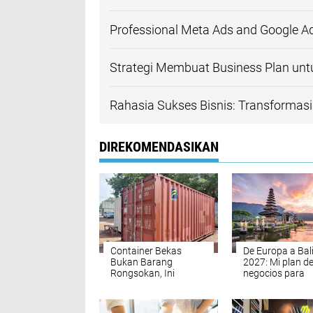
Professional Meta Ads and Google Ads
Strategi Membuat Business Plan unt
Rahasia Sukses Bisnis: Transformasi
DIREKOMENDASIKAN
Container Bekas
De Europa a Bal
Bukan Barang
2027: Mi plan d
Rongsokan, Ini
negocios para
Keunggulannya untuk
gestionar las n
Berbagai Kebutuhan
políticas de alqu
las normas