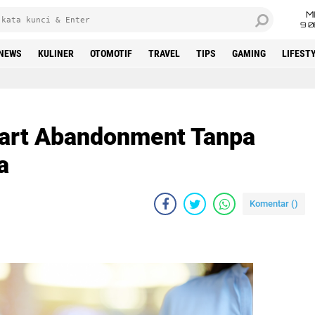
M
9 0
NEWS
KULINER
OTOMOTIF
TRAVEL
TIPS
GAMING
LIFEST
art Abandonment Tanpa
a
Komentar (
)