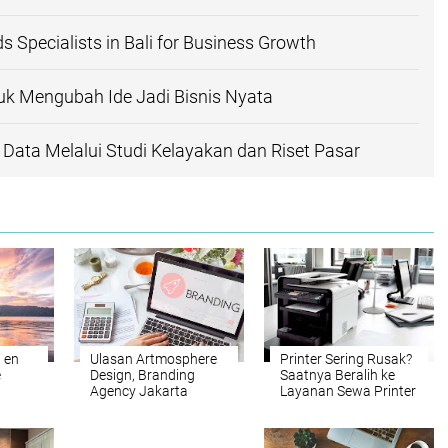
 Specialists in Bali for Business Growth
uk Mengubah Ide Jadi Bisnis Nyata
 Data Melalui Studi Kelayakan dan Riset Pasar
i en
Ulasan Artmosphere
Printer Sering Rusak?
e
Design, Branding
Saatnya Beralih ke
Agency Jakarta
Layanan Sewa Printer
uevas
dengan Pendekatan
dari Raja Printer
iler y
Inovatif