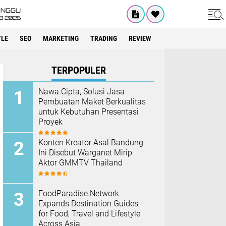
INGGU
8 2026
YLE
SEO
MARKETING
TRADING
REVIEW
TERPOPULER
Nawa Cipta, Solusi Jasa
Pembuatan Maket Berkualitas
untuk Kebutuhan Presentasi
Proyek
Konten Kreator Asal Bandung
Ini Disebut Warganet Mirip
Aktor GMMTV Thailand
FoodParadise.Network
Expands Destination Guides
for Food, Travel and Lifestyle
Across Asia