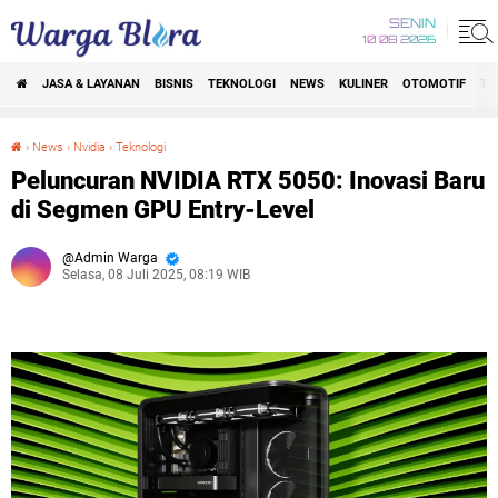
SENIN
10 08 2026
JASA & LAYANAN
BISNIS
TEKNOLOGI
NEWS
KULINER
OTOMOTIF
TR
›
News
›
Nvidia
›
Teknologi
Peluncuran NVIDIA RTX 5050: Inovasi Baru di Segmen GPU Entry-Level
Peluncuran NVIDIA RTX 5050: Inovasi Baru
di Segmen GPU Entry-Level
Admin Warga
Selasa, 08 Juli 2025, 08:19 WIB