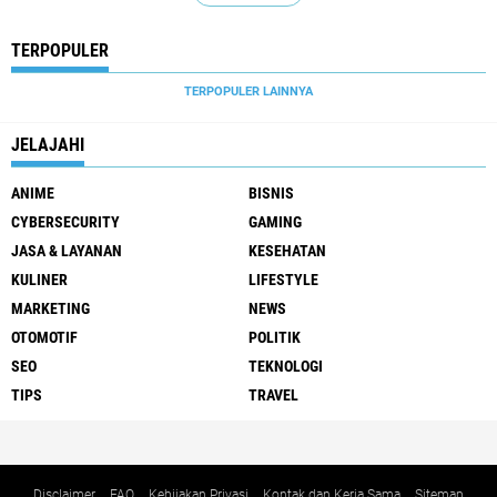
TERPOPULER
TERPOPULER LAINNYA
JELAJAHI
ANIME
BISNIS
CYBERSECURITY
GAMING
JASA & LAYANAN
KESEHATAN
KULINER
LIFESTYLE
MARKETING
NEWS
OTOMOTIF
POLITIK
SEO
TEKNOLOGI
TIPS
TRAVEL
Disclaimer
FAQ
Kebijakan Privasi
Kontak dan Kerja Sama
Sitemap