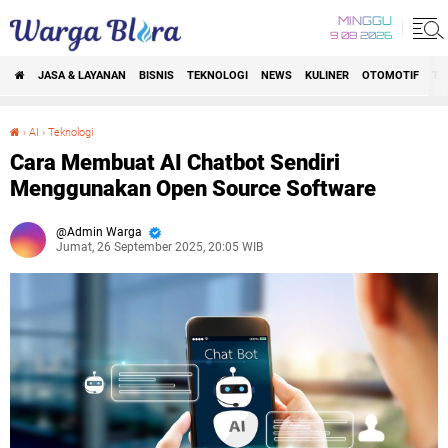
MINGGU
9 08 2026
JASA & LAYANAN
BISNIS
TEKNOLOGI
NEWS
KULINER
OTOMOTIF
TR
›
AI
›
Teknologi
Cara Membuat AI Chatbot Sendiri Menggunakan Open Source Software
Cara Membuat AI Chatbot Sendiri
Menggunakan Open Source Software
Admin Warga
Jumat, 26 September 2025, 20:05 WIB