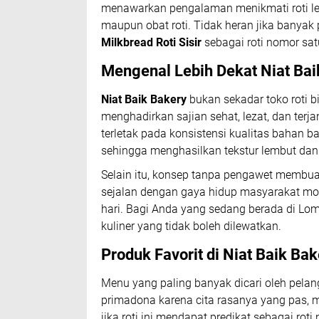
menawarkan pengalaman menikmati roti lem
maupun obat roti. Tidak heran jika banya
Milkbread Roti Sisir
sebagai roti nomor sat
Mengenal Lebih Dekat Niat Bai
Niat Baik Bakery
bukan sekadar toko roti b
menghadirkan sajian sehat, lezat, dan ter
terletak pada konsistensi kualitas bahan b
sehingga menghasilkan tekstur lembut dan
Selain itu, konsep tanpa pengawet membuat 
sejalan dengan gaya hidup masyarakat mod
hari. Bagi Anda yang sedang berada di L
kuliner yang tidak boleh dilewatkan.
Produk Favorit di Niat Baik Bak
Menu yang paling banyak dicari oleh pela
primadona karena cita rasanya yang pas, m
jika roti ini mendapat predikat sebagai rot