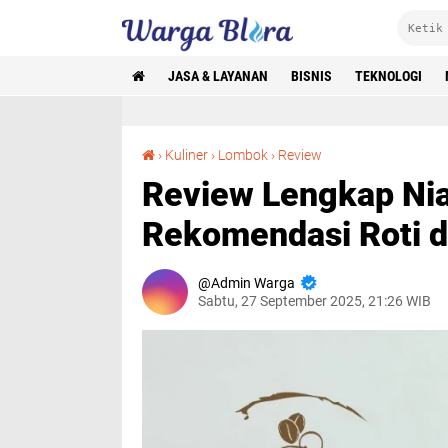
JASA & LAYANAN
BISNIS
TEKNOLOGI
Review Lengkap Niat Baik Bakery: Rekomendasi Roti dan Kue Favorit di Lombok
›
Kuliner
›
Lombok
›
Review
Review Lengkap Nia
Rekomendasi Roti d
Admin Warga
Sabtu, 27 September 2025, 21:26 WIB