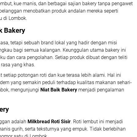
but, kue manis, dan berbagai sajian bakery tanpa pengawet
k pelanggan menobatkan produk andalan mereka seperti
u di Lombok.
k Bakery
iasa, tetapi sebuah brand lokal yang hadir dengan misi
jangkau bagi semua kalangan. Keunggulan utama bakery ini
aku dan cara pengolahan. Setiap produk dibuat dengan teliti
 rasa yang khas.
setiap potongan roti dan kue terasa lebih alami. Hal ini
ern yang semakin peduli terhadap kualitas makanan sehari-
ombok, mengunjungi
Niat Baik Bakery
menjadi pengalaman
ery
nggan adalah
Milkbread Roti Sisir
. Roti lembut ini menjadi
anis gurih, serta teksturnya yang empuk. Tidak berlebihan
i nomor satu di Lombok.