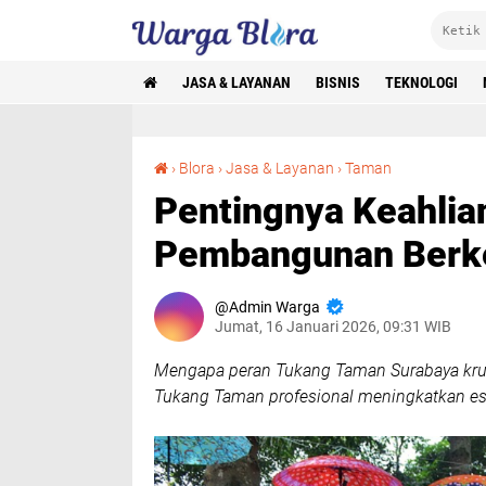
JASA & LAYANAN
BISNIS
TEKNOLOGI
Pentingnya Keahlian Tukang Taman Blora untuk Pembangunan Berkelanjutan
›
Blora
›
Jasa & Layanan
›
Taman
Pentingnya Keahlia
Pembangunan Berke
Admin Warga
Jumat, 16 Januari 2026, 09:31 WIB
Mengapa peran Tukang Taman Surabaya krusi
Tukang Taman profesional meningkatkan estet