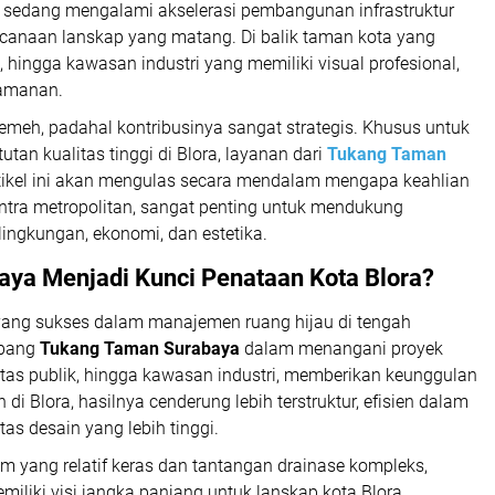
ng sedang mengalami akselerasi pembangunan infrastruktur
canaan lanskap yang matang. Di balik taman kota yang
hingga kawasan industri yang memiliki visual profesional,
rtamanan.
remeh, padahal kontribusinya sangat strategis. Khusus untuk
tan kualitas tinggi di Blora, layanan dari
Tukang Taman
rtikel ini akan mengulas secara mendalam mengapa keahlian
ntra metropolitan, sangat penting untuk mendukung
 lingkungan, ekonomi, dan estetika.
aya
Menjadi Kunci Penataan Kota Blora?
 yang sukses dalam manajemen ruang hijau di tengah
rbang
Tukang Taman Surabaya
dalam menangani proyek
ilitas publik, hingga kawasan industri, memberikan keunggulan
n di Blora, hasilnya cenderung lebih terstruktur, efisien dalam
as desain yang lebih tinggi.
 yang relatif keras dan tantangan drainase kompleks,
iliki visi jangka panjang untuk lanskap kota Blora.