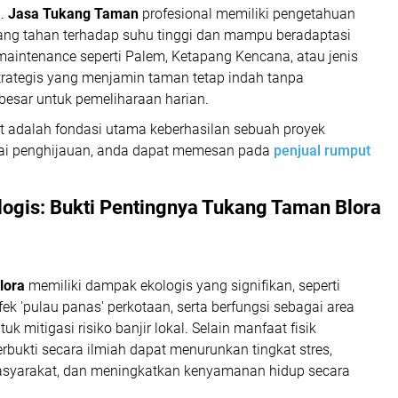
n.
Jasa Tukang Taman
profesional memiliki pengetahuan
ang tahan terhadap suhu tinggi dan mampu beradaptasi
maintenance
seperti Palem, Ketapang Kencana, atau jenis
trategis yang menjamin taman tetap indah tanpa
sar untuk pemeliharaan harian.
t adalah fondasi utama keberhasilan sebuah proyek
ai penghijauan, anda dapat memesan pada
penjual rumput
ogis: Bukti Pentingnya
Tukang Taman Blora
lora
memiliki dampak ekologis yang signifikan, seperti
k 'pulau panas' perkotaan, serta berfungsi sebagai area
uk mitigasi risiko banjir lokal. Selain manfaat fisik
erbukti secara ilmiah dapat menurunkan tingkat stres,
asyarakat, dan meningkatkan kenyamanan hidup secara