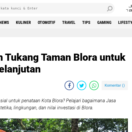
J
7 
NEWS
KULINER
OTOMOTIF
TRAVEL
TIPS
GAMING
LIFEST
n Tukang Taman Blora untuk
lanjutan
Komentar (
)
al untuk penataan Kota Blora? Pelajari bagaimana Jasa
ika, lingkungan, dan nilai investasi di Blora.