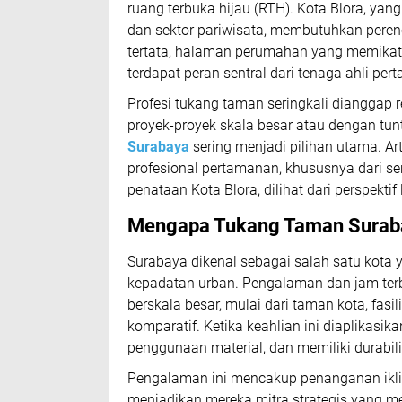
ruang terbuka hijau (RTH). Kota Blora, ya
dan sektor pariwisata, membutuhkan peren
tertata, halaman perumahan yang memikat, 
terdapat peran sentral dari tenaga ahli pe
Profesi tukang taman seringkali dianggap 
proyek-proyek skala besar atau dengan tuntu
Surabaya
sering menjadi pilihan utama. A
profesional pertamanan, khususnya dari se
penataan Kota Blora, dilihat dari perspektif
Mengapa
Tukang Taman Surab
Surabaya dikenal sebagai salah satu kota
kepadatan urban. Pengalaman dan jam te
berskala besar, mulai dari taman kota, fas
komparatif. Ketika keahlian ini diaplikasika
penggunaan material, dan memiliki durabilit
Pengalaman ini mencakup penanganan iklim
menjadikan mereka mitra strategis yang mem