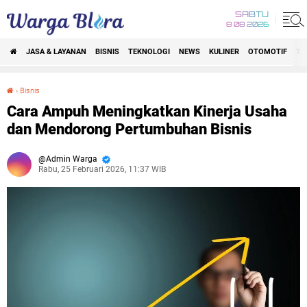
SABTU
8 08 2026
JASA & LAYANAN
BISNIS
TEKNOLOGI
NEWS
KULINER
OTOMOTIF
TR
›
Bisnis
Cara Ampuh Meningkatkan Kinerja Usaha dan Mendorong Pertumbuhan Bisnis
Cara Ampuh Meningkatkan Kinerja Usaha
dan Mendorong Pertumbuhan Bisnis
Admin Warga
Rabu, 25 Februari 2026, 11:37 WIB