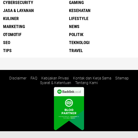
CYBERSECURITY
GAMING
JASA & LAYANAN
KESEHATAN
KULINER
LIFESTYLE
MARKETING
NEWS
OTOMOTIF
POLITIK
SEO
TEKNOLOGI
TIPS
TRAVEL
Disclaimer
FAQ
Kebijakan Privasi
Kontak dan Kerja Sama
Sitemap
Syarat & Ketentuan
Tentang Kami