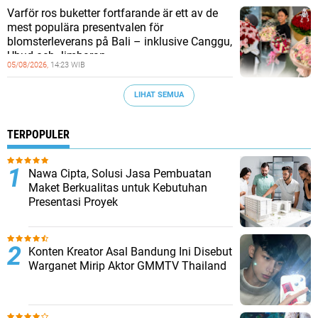
Varför ros buketter fortfarande är ett av de
mest populära presentvalen för
blomsterleverans på Bali – inklusive Canggu,
Ubud och Jimbaran
05/08/2026,
14:23 WIB
LIHAT SEMUA
TERPOPULER
Nawa Cipta, Solusi Jasa Pembuatan
Maket Berkualitas untuk Kebutuhan
Presentasi Proyek
Konten Kreator Asal Bandung Ini Disebut
Warganet Mirip Aktor GMMTV Thailand