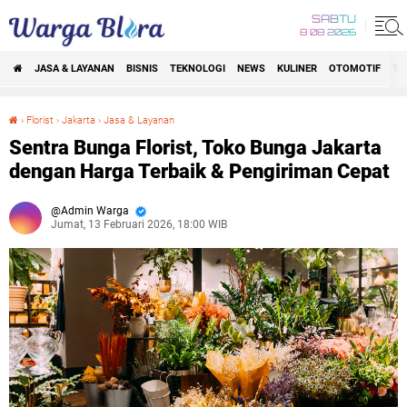
SABTU
8 08 2026
JASA & LAYANAN
BISNIS
TEKNOLOGI
NEWS
KULINER
OTOMOTIF
TR
›
Florist
›
Jakarta
›
Jasa & Layanan
Sentra Bunga Florist, Toko Bunga Jakarta dengan Harga Terbaik & Pengiriman Cepat
Sentra Bunga Florist, Toko Bunga Jakarta
dengan Harga Terbaik & Pengiriman Cepat
Admin Warga
Jumat, 13 Februari 2026, 18:00 WIB