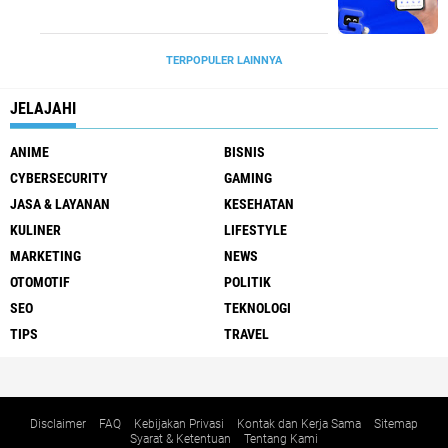
TERPOPULER LAINNYA
JELAJAHI
ANIME
BISNIS
CYBERSECURITY
GAMING
JASA & LAYANAN
KESEHATAN
KULINER
LIFESTYLE
MARKETING
NEWS
OTOMOTIF
POLITIK
SEO
TEKNOLOGI
TIPS
TRAVEL
Disclaimer
FAQ
Kebijakan Privasi
Kontak dan Kerja Sama
Sitemap
Syarat & Ketentuan
Tentang Kami