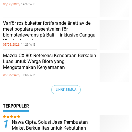
06/08/2026,
14:37 WIB
Varför ros buketter fortfarande är ett av de
mest populära presentvalen för
blomsterleverans på Bali – inklusive Canggu,
Ubud och Jimbaran
05/08/2026,
14:23 WIB
Mazda CX-80: Referensi Kendaraan Berkabin
Luas untuk Warga Blora yang
Mengutamakan Kenyamanan
05/08/2026,
11:56 WIB
LIHAT SEMUA
TERPOPULER
Nawa Cipta, Solusi Jasa Pembuatan
Maket Berkualitas untuk Kebutuhan