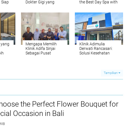
 Siap
Dokter Gigi yang
the Best Day Spa with
i
Mengutamakan
an Aesthetic,
Kenyamanan Pasien
Instagrammable
Couple Massage
Room
n yang
Mengapa Memilih
Klinik Adimulia
t
Klinik Adifa Sinjai
Derwati Rancasari:
ih
Sebagai Pusat
Solusi Kesehatan
disi
Layanan Kesehatan
Keluarga di Kota
Bandung
Tampilkan
oose the Perfect Flower Bouquet for
cial Occasion in Bali
WIB