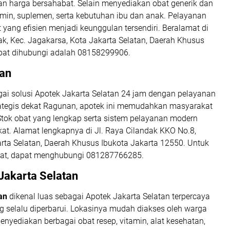
n harga bersahabat. Selain menyediakan obat generik dan
amin, suplemen, serta kebutuhan ibu dan anak. Pelayanan
 yang efisien menjadi keunggulan tersendiri. Beralamat di
k, Kec. Jagakarsa, Kota Jakarta Selatan, Daerah Khusus
pat dihubungi adalah 08158299906.
nan
gai solusi
Apotek Jakarta Selatan 24 jam
dengan pelayanan
strategis dekat Ragunan, apotek ini memudahkan masyarakat
Stok obat yang lengkap serta sistem pelayanan modern
at. Alamat lengkapnya di Jl. Raya Cilandak KKO No.8,
rta Selatan, Daerah Khusus Ibukota Jakarta 12550. Untuk
bat, dapat menghubungi 081287766285.
Jakarta Selatan
an
dikenal luas sebagai
Apotek Jakarta Selatan terpercaya
 selalu diperbarui. Lokasinya mudah diakses oleh warga
nyediakan berbagai obat resep, vitamin, alat kesehatan,