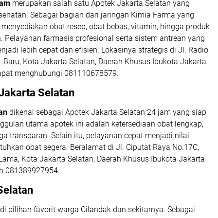
lam
merupakan salah satu
Apotek Jakarta Selatan
yang
sehatan. Sebagai bagian dari jaringan Kimia Farma yang
i menyediakan obat resep, obat bebas, vitamin, hingga produk
. Pelayanan farmasis profesional serta sistem antrean yang
adi lebih cepat dan efisien. Lokasinya strategis di Jl. Radio
. Baru, Kota Jakarta Selatan, Daerah Khusus Ibukota Jakarta
dapat menghubungi 081110678579.
Jakarta Selatan
an
dikenal sebagai
Apotek Jakarta Selatan 24 jam
yang siap
ggulan utama apotek ini adalah ketersediaan obat lengkap,
 transparan. Selain itu, pelayanan cepat menjadi nilai
hkan obat segera. Beralamat di Jl. Ciputat Raya No.17C,
 Lama, Kota Jakarta Selatan, Daerah Khusus Ibukota Jakarta
ah 081389927954.
Selatan
i pilihan favorit warga Cilandak dan sekitarnya. Sebagai