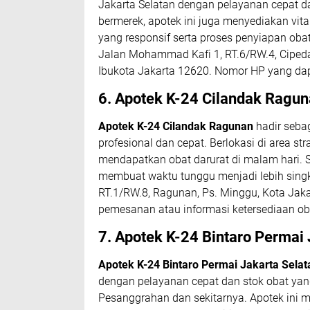
Jakarta Selatan
dengan pelayanan cepat da
bermerek, apotek ini juga menyediakan vit
yang responsif serta proses penyiapan obat
Jalan Mohammad Kafi 1, RT.6/RW.4, Cipeda
Ibukota Jakarta 12620. Nomor HP yang da
6. Apotek K-24 Cilandak Ragu
Apotek K-24 Cilandak Ragunan
hadir seba
profesional dan cepat. Berlokasi di area 
mendapatkan obat darurat di malam hari. 
membuat waktu tunggu menjadi lebih singk
RT.1/RW.8, Ragunan, Ps. Minggu, Kota Jaka
pemesanan atau informasi ketersediaan o
7. Apotek K-24 Bintaro Permai 
Apotek K-24 Bintaro Permai Jakarta Selat
dengan pelayanan cepat dan stok obat yang
Pesanggrahan dan sekitarnya. Apotek ini me