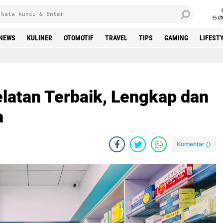
6 0
NEWS
KULINER
OTOMOTIF
TRAVEL
TIPS
GAMING
LIFEST
elatan Terbaik, Lengkap dan
a
Komentar (
)