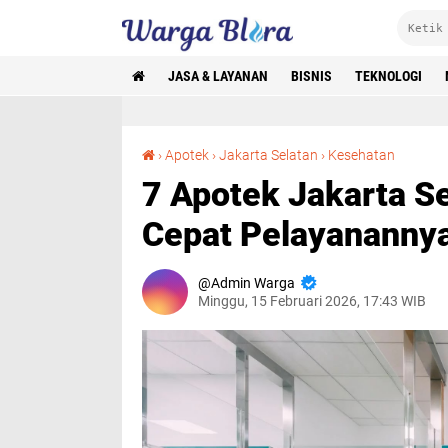
JASA & LAYANAN
BISNIS
TEKNOLOGI
7 Apotek Jakarta Selatan Terbaik, Lengkap dan Cepat Pelayanannya
›
Apotek
›
Jakarta Selatan
›
Kesehatan
7 Apotek Jakarta S
Cepat Pelayananny
Admin Warga
Minggu, 15 Februari 2026, 17:43 WIB