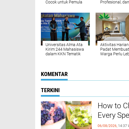
Cocok untuk Pemula
Profesional, dan
hingga Profesional
Datang ke Lokas
Universitas Alma Ata
Aktivitas Haria
Kirim 244 Mahasiswa
Padat Membua
dalam KKN Tematik
Warga Perlu Leb
2026 untuk Desa
Peduli pada Kon
Tangguh Penyakit
Tubuh
Tidak Menular
KOMENTAR
TERKINI
How to Ch
Every Spe
06/08/2026,
14:37 