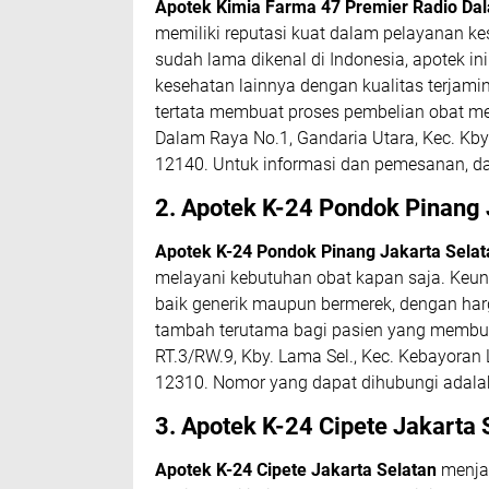
Apotek Kimia Farma 47 Premier Radio Da
memiliki reputasi kuat dalam pelayanan ke
sudah lama dikenal di Indonesia, apotek in
kesehatan lainnya dengan kualitas terjamin
tertata membuat proses pembelian obat menj
Dalam Raya No.1, Gandaria Utara, Kec. Kby
12140. Untuk informasi dan pemesanan, 
2. Apotek K-24 Pondok Pinang 
Apotek K-24 Pondok Pinang Jakarta Selat
melayani kebutuhan obat kapan saja. Keun
baik generik maupun bermerek, dengan harga
tambah terutama bagi pasien yang membutu
RT.3/RW.9, Kby. Lama Sel., Kec. Kebayoran
12310. Nomor yang dapat dihubungi adal
3. Apotek K-24 Cipete Jakarta 
Apotek K-24 Cipete Jakarta Selatan
menjad