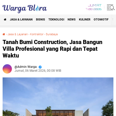
JUM'AT
7 08 2026
JASA & LAYANAN
BISNIS
TEKNOLOGI
NEWS
KULINER
OTOMOTIF
TR
›
Jasa & Layanan
›
Kontraktor
›
Surabaya
Tanah Bumi Construction, Jasa Bangun Villa Profesional yang Rapi dan Tepat Waktu
Tanah Bumi Construction, Jasa Bangun
Villa Profesional yang Rapi dan Tepat
Waktu
Admin Warga
Jumat, 06 Maret 2026, 00:08 WIB