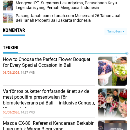
Mengenal PT. Suryamas Lestariprima, Perusahaan Kayu
Legendaris yang Pernah Menguasai Indonesia
Pasang.tanah.com x tanah.com Menemani 26 Tahun Jual
Beli Tanah Properti Bali Jakarta Indonesia
KOMENTAR
Tampilkan
TERKINI
How to Choose the Perfect Flower Bouquet
for Every Special Occasion in Bali
06/08/2026,
14:37 WIB
Varför ros buketter fortfarande är ett av de
mest populära presentvalen för
blomsterleverans på Bali – inklusive Canggu,
Ubud och Jimbaran
05/08/2026,
14:23 WIB
Mazda CX-80: Referensi Kendaraan Berkabin
Luas untuk Warga Blora yang