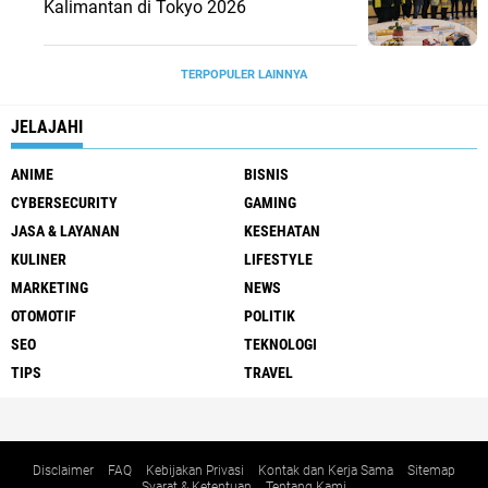
Kalimantan di Tokyo 2026
TERPOPULER LAINNYA
JELAJAHI
ANIME
BISNIS
CYBERSECURITY
GAMING
JASA & LAYANAN
KESEHATAN
KULINER
LIFESTYLE
MARKETING
NEWS
OTOMOTIF
POLITIK
SEO
TEKNOLOGI
TIPS
TRAVEL
Disclaimer
FAQ
Kebijakan Privasi
Kontak dan Kerja Sama
Sitemap
Syarat & Ketentuan
Tentang Kami