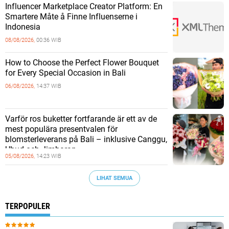
Influencer Marketplace Creator Platform: En
Smartere Måte å Finne Influenserne i
Indonesia
08/08/2026,
00:36 WIB
How to Choose the Perfect Flower Bouquet
for Every Special Occasion in Bali
06/08/2026,
14:37 WIB
Varför ros buketter fortfarande är ett av de
mest populära presentvalen för
blomsterleverans på Bali – inklusive Canggu,
Ubud och Jimbaran
05/08/2026,
14:23 WIB
LIHAT SEMUA
TERPOPULER