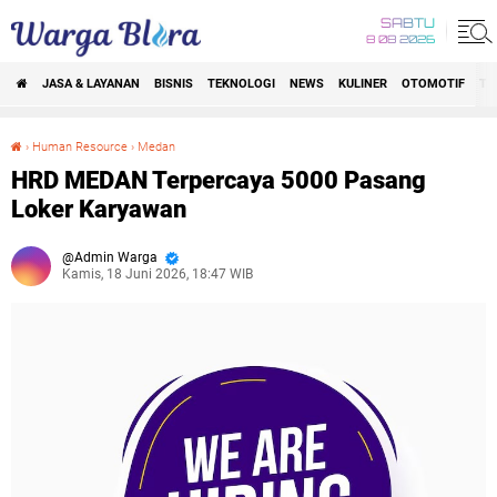
SABTU
8 08 2026
JASA & LAYANAN
BISNIS
TEKNOLOGI
NEWS
KULINER
OTOMOTIF
TR
›
Human Resource
›
Medan
HRD MEDAN Terpercaya 5000 Pasang Loker Karyawan
HRD MEDAN Terpercaya 5000 Pasang
Loker Karyawan
Admin Warga
Kamis, 18 Juni 2026, 18:47 WIB