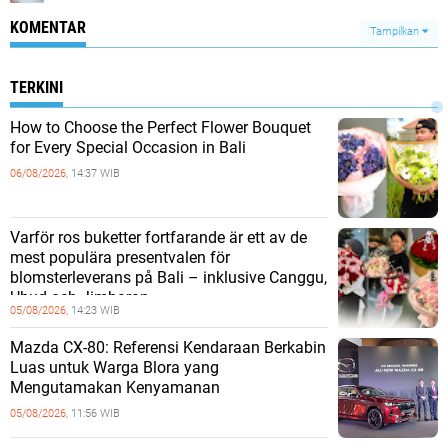
KOMENTAR
Tampilkan
TERKINI
How to Choose the Perfect Flower Bouquet
for Every Special Occasion in Bali
06/08/2026,
14:37 WIB
Varför ros buketter fortfarande är ett av de
mest populära presentvalen för
blomsterleverans på Bali – inklusive Canggu,
Ubud och Jimbaran
05/08/2026,
14:23 WIB
Mazda CX-80: Referensi Kendaraan Berkabin
Luas untuk Warga Blora yang
Mengutamakan Kenyamanan
05/08/2026,
11:56 WIB