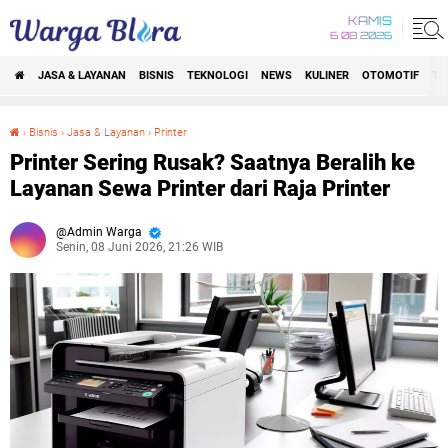
KAMIS
6 08 2026
JASA & LAYANAN
BISNIS
TEKNOLOGI
NEWS
KULINER
OTOMOTIF
TR
›
Bisnis
›
Jasa & Layanan
›
Printer
Printer Sering Rusak? Saatnya Beralih ke Layanan Sewa Printer dari Raja Printer
Printer Sering Rusak? Saatnya Beralih ke
Layanan Sewa Printer dari Raja Printer
Admin Warga
Senin, 08 Juni 2026, 21:26 WIB