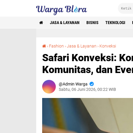
JASA & LAYANAN
BISNIS
TEKNOLOGI
Safari Konveksi: Konveksi Seragam Kerja, Komunitas, dan Event yang Terpercaya
›
Fashion
›
Jasa & Layanan
›
Konveksi
Safari Konveksi: K
Komunitas, dan Eve
Admin Warga
Sabtu, 06 Juni 2026, 00:22 WIB