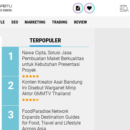
SABTU
8 2026
YLE
SEO
MARKETING
TRADING
REVIEW
TERPOPULER
Nawa Cipta, Solusi Jasa
Pembuatan Maket Berkualitas
untuk Kebutuhan Presentasi
Proyek
Konten Kreator Asal Bandung
Ini Disebut Warganet Mirip
Aktor GMMTV Thailand
FoodParadise.Network
Expands Destination Guides
for Food, Travel and Lifestyle
Across Asia